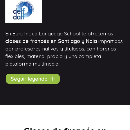
En
Eurolingua Language School
te ofrecemos
clases de francés en Santiago y Noia
impartidas
por profesores nativos y titulados, con horarios
flexibles, material propio y una completa
plataforma multimedia.
Somos tu mejor opción si buscas clases de francés
Seguir leyendo
para niños, adultos o empresas. Disponemos de
módulos específicos para la
preparación de
exámenes oficiales
, como los exámenes DALF
(Diplôme approfondi de langue française) y DELF
(Diplôme d’études en langue française). ¿Buscas tu
academia de francés en Santiago de Compostela y