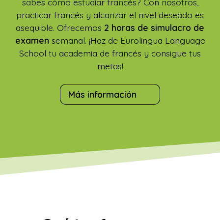
sabes cómo estudiar francés? Con nosotros,
practicar francés y alcanzar el nivel deseado es
asequible. Ofrecemos
2 horas de simulacro de
examen
semanal. ¡Haz de Eurolingua Language
School tu academia de francés y consigue tus
metas!
Más información