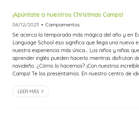
¡Apúntate a nuestros Christmas Camps!
04/12/2023
Campamentos
Se acerca la temporada más mágica del año y en Eu
Language School eso significa que llega una nueva e
nuestra experiencia más única... Los niños y niñas q
aprender inglés pueden hacerlo mientras disfrutan del
navideño. ¿Cómo lo hacemos? ¡Con nuestros increíbl
Camps! Te los presentamos. En nuestro centro de i
Santiago y de Noia siempre encontrarás diversas op
de idiomas para niños con métodos personalizados 
LEER MÁS
a ...