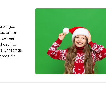
rolingua
dición de
ue deseen
 espíritu
es Christmas
diomas de
ciones en cursos
que se adaptan