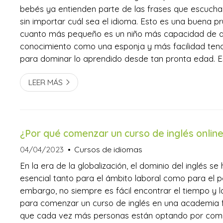
bebés ya entienden parte de las frases que escucha
sin importar cuál sea el idioma. Esto es una buena 
cuanto más pequeño es un niño más capacidad de 
conocimiento como una esponja y más facilidad te
para dominar lo aprendido desde tan pronta edad. Es
desde Eurolingua Language School hacemos hincapié
LEER MÁS
bondades de comenzar las clases de inglés lo más t
¿Por qué comenzar un curso de inglés onlin
04/04/2023
Cursos de idiomas
En la era de la globalización, el dominio del inglés se
esencial tanto para el ámbito laboral como para el pe
embargo, no siempre es fácil encontrar el tiempo y 
para comenzar un curso de inglés en una academia fí
que cada vez más personas están optando por com