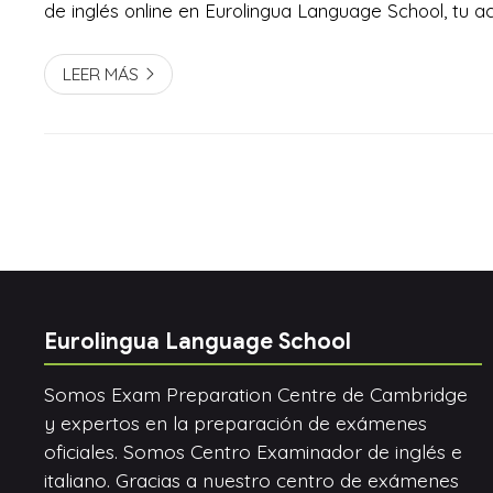
de inglés online en Eurolingua Language School, tu 
inglés en Santiago de Compostela. En primer lugar, l
inglés en línea ofrecen una flexibilidad que ...
LEER MÁS
Eurolingua Language School
Somos Exam Preparation Centre de Cambridge
y expertos en la preparación de exámenes
oficiales. Somos Centro Examinador de inglés e
italiano. Gracias a nuestro centro de exámenes