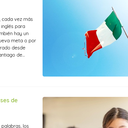
, cada vez más
 inglés para
ambién hay un
nueva meta o por
parado desde
antiago de
r los que es
ases de
 palabras, los