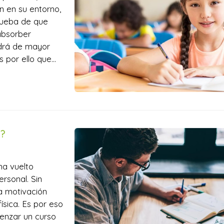
n en su entorno,
prueba de que
absorber
ndrá de mayor
 por ello que
 en las
emprano po...
e?
 ha vuelto
rsonal. Sin
la motivación
sica. Es por eso
enzar un curso