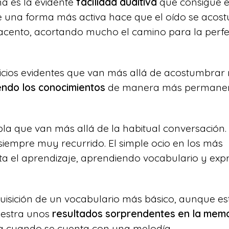
ma es la evidente
facilidad auditiva
que consigue e
de una forma más activa hace que el oído se acos
 acento, acortando mucho el camino para la perf
ficios evidentes que van más allá de acostumbrar
endo los conocimientos
de manera más permane
la que van más allá de la habitual conversación.
 siempre muy recurrido. El simple ocio en los más
 el aprendizaje, aprendiendo vocabulario y exp
uisición de un vocabulario más básico, aunque es
uestra unos
resultados sorprendentes en la memo
a cuando se cuenta con una melodía.