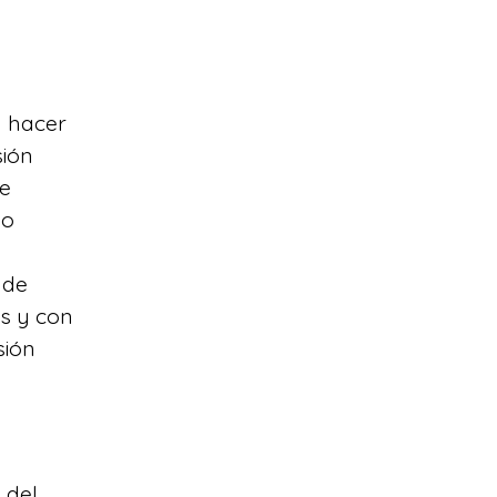
a hacer
sión
de
do
 de
es y con
sión
 del