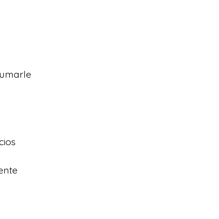
 Sumarle
cios
iente