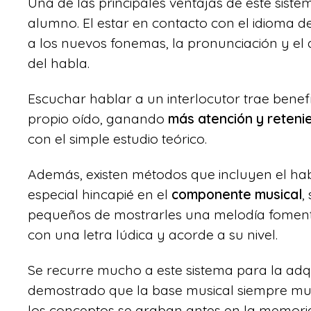
Una de las principales ventajas de este siste
alumno. El estar en contacto con el idioma 
a los nuevos fonemas, la pronunciación y el
del habla.
Escuchar hablar a un interlocutor trae bene
propio oído, ganando
más atención y reteni
con el simple estudio teórico.
Además, existen métodos que incluyen el hab
especial hincapié en el
componente musical
,
pequeños de mostrarles una melodía fomenta
con una letra lúdica y acorde a su nivel.
Se recurre mucho a este sistema para la adq
demostrado que la base musical siempre m
los conceptos se graban antes en la memori