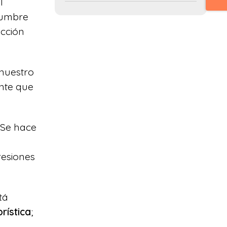
l
tumbre
ección
 nuestro
nte que
 Se hace
resiones
tá
rística
;